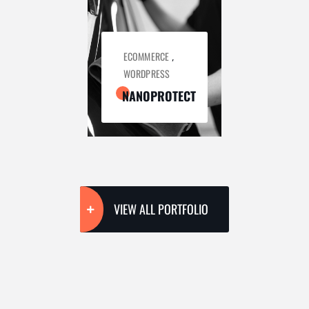
giriş
Kalebet
Kalebet
giriş
Betbigo
Betbigo
giriş
Betpas
Betpas
giriş
Atlasbet
Atlasbet
ECOMMERCE
,
giriş
Meybet
Meybet
WORDPRESS
giriş
Grandpashabet
Grandpashabet
NANOPROTECT
giriş
Amgbahis
Amgbahis
giriş
pulibet
galabet
giriş
kulisbet
kulisbet
giriş
vegabet
vegabet
giriş
amgbahis
amgbahis
giriş
cratosroyalbet
cratosroyalbet
giriş
biabet
VIEW ALL PORTFOLIO
giriş
biabet
biabet
giriş
dedebet
dedebet
giriş
orisbet
orisbet
giriş
aresbet
giriş
pulibet
pulibet
giriş
norabahis