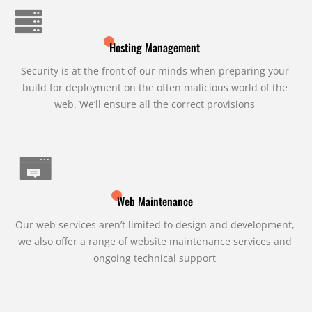
giriş
https://tr.romabet-
sanal-
Hosting Management
orjinal1.vip/
https://plan-
reprise-
Security is at the front of our minds when preparing your
activite.com/
https://plan-
build for deployment on the often malicious world of the
reprise-
web. We’ll ensure all the correct provisions
activite.com/
giriş
https://tr.betplay-
sanal-
orjinal.vip/
https://dentalcaremichalin.pl/
giriş
https://tr.editorbet-
sanal-
Web Maintenance
orjinal.vip/
https://tr.editorbet-
Our web services aren’t limited to design and development,
sanal-
we also offer a range of website maintenance services and
orjinal.vip/
ongoing technical support
giriş
https://www.orgudike.com/
https://www.orgudike.com/
giriş
Kalebet
giriş
Romabet
Romabet