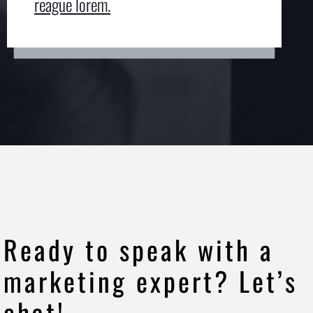
reague lorem.
giriş
pulibet
pulibet
reague lorem.
reague lorem.
giriş
pusulabet
pusulabet
giriş
pusulabet
pusulabet
giriş
Cratosroyalbet
Cratosroyalbet
giriş
Cratosroyalbet
giriş
Grandpashabet
giriş
Grandpashabet
Grandpashabet
giriş
kulisbet
giriş
meybet
meybet
giriş
aresbet
giriş
betzula
giriş
enbet
enbet
giriş
norabahis
giriş
galabet
galabet
Ready to speak with a
giriş
marsbahis
marsbahis
giriş
bahiscasino
marketing expert? Let’s
giriş
pulibet
pulibet
giriş
holiganbet
chat!
giriş
holiganbet