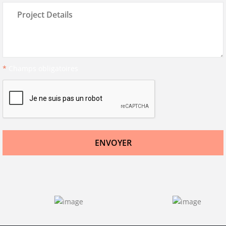
giriş
betzula
betzula
giriş
bahiscasino
bahiscasino
giriş
cratosroyalbet
cratosroyalbet
giriş
pulibet
pulibet
giriş
atlasbet
atlasbet
giriş
Romabet
Romabet
*
Champs obligatoires
giriş
Teosbet
giriş
Betbigo
Betbigo
giriş
Kalebet
meritking
meritking
giriş
meritking
meritking
giriş
meritking
meritking
giriş
meritking
giriş
marsbahis
marsbahis
giriş
marsbahis
marsbahis
marsbahis
giriş
Vegabet
Restbet
giriş
Betplay
giriş
Galabet
Galabet
giriş
Mavibet
Mavibet
giriş
Betkanyon
Betkanyon