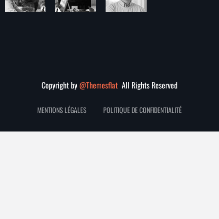
giriş
romabet
giriş
cratosroyalbet
cratosroyalbet
giriş
betplay
giriş
pulibet
giriş
atlasbet
giriş
pashagaming
giriş
Restbet
Copyright by
@Themesflat
All Rights Reserved
giriş
Betbox
giriş
Netbahis
Netbahis
MENTIONS LÉGALES
POLITIQUE DE CONFIDENTIALITÉ
giriş
Casinowon
giriş
teosbet
teosbet
giriş
betbigo
betbigo
giriş
bahiscasino
bahiscasino
WordPress Directory
Car Rental WordPress Theme Landing Page
Car Repair Services & Auto Mechanic WordPress Theme + RTL
Car Service – Mechanic & Auto Repair WordPress Theme
Car Shire || Auto Mechanic & Repair WordPress Theme
Car Wash – Auto Spa WordPress Theme
Car Zone – Towing & Repair WordPress Theme
Carbon – Car Service Elementor Template Kit
CarCare – Auto Service & Repair Elementor Template Kit
Card Slider – Addon for WPBakery Page Builder
Carddio – Card Payment & Online Banking Elementor Template Kit
giriş
sonbahis
sonbahis
giriş
celtabet
celtabet
giriş
jokerbet
jokerbet
giriş
kalebet
kalebet
giriş
betnis
betnis
giriş
avrupabet
avrupabet