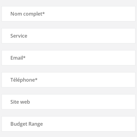
giriş
casivera
casivera
giriş
galabet
galabet
giriş
jojobet
jojobet
giriş
betnano
betnano
giriş
pokerklas
pokerklas
giriş
Romabet
Romabet
giriş
Teosbet
Teosbet
giriş
Betbigo
Betbigo
giriş
Vegabet
Vegabet
giriş
Kalebet
Kalebet
giriş
Restbet
Restbet
giriş
Betplay
Betplay
giriş
Efesbet
Efesbet
giriş
Enjoybet
Enjoybet
giriş
ultrabet
ultrabet
giriş
norabahis
norabahis
giriş
enbet
enbet
giriş
meybet
meybet
giriş
pokerklas