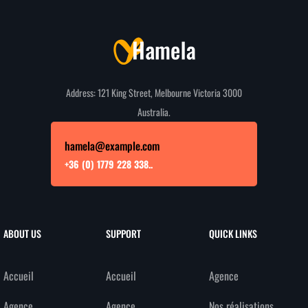
giriş
Vegabet
Vegabet
giriş
Casinomilyon
Casinomilyon
giriş
Betyap
Betyap
giriş
Orisbet
Orisbet
giriş
Alobet
Alobet
Address: 121 King Street, Melbourne Victoria 3000
giriş
Betwoon
Betwoon
Australia.
giriş
Betvole
Betvole
giriş
Betasus
Betasus
hamela@example.com
giriş
lunabet
lunabet
giriş
holiganbet
+36 (0) 1779 228 338..
giriş
holiganbet
giriş
marsbahis
giriş
romabet
giriş
romabet
ABOUT US
SUPPORT
QUICK LINKS
giriş
holiganbet
giriş
mavibet
Accueil
Accueil
Agence
giriş
galabet
galabet
giriş
jojobet
Agence
Agence
Nos réalisations