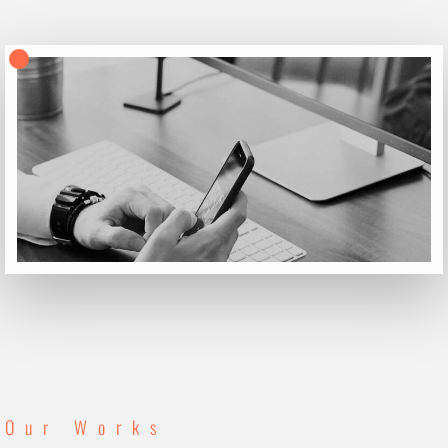
giriş
Teosbet
Teosbet
giriş
Vegabet
giriş
Restbet
giriş
Betplay
Betplay
giriş
Efesbet
Efesbet
giriş
Enjoybet
giriş
Meritking
Meritking
giriş
Marsbahis
Marsbahis
giriş
Avrupabet
Avrupabet
giriş
Mavibet
Mavibet
giriş
Galabet
Galabet
giriş
Norabahis
Norabahis
giriş
Orisbet
Orisbet
giriş
Royalbet
Royalbet
giriş
betnis
betnis
giriş
jokerbet
giriş
millibahis
millibahis
giriş
jasminbet
jasminbet
Our Works
giriş
pulibet
pulibet